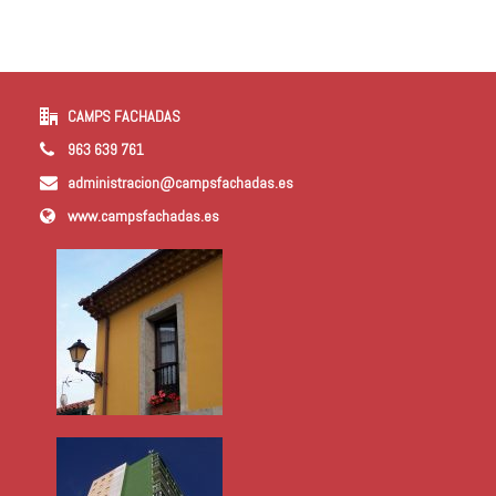
CAMPS FACHADAS
963 639 761
administracion@campsfachadas.es
www.campsfachadas.es