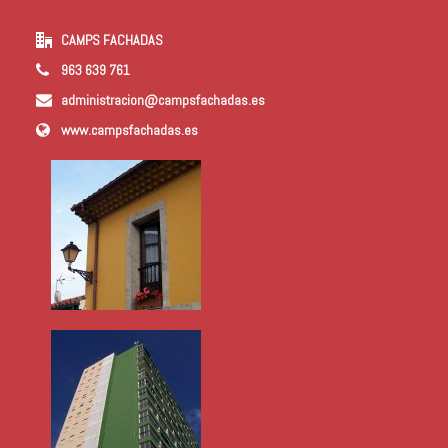
CAMPS FACHADAS
963 639 761
administracion@campsfachadas.es
www.campsfachadas.es