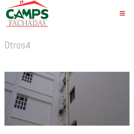
Otros4
INICIO
/
BAJANTES
/
OTROS
/
PATIOS DE LUCES
/
OTROS4